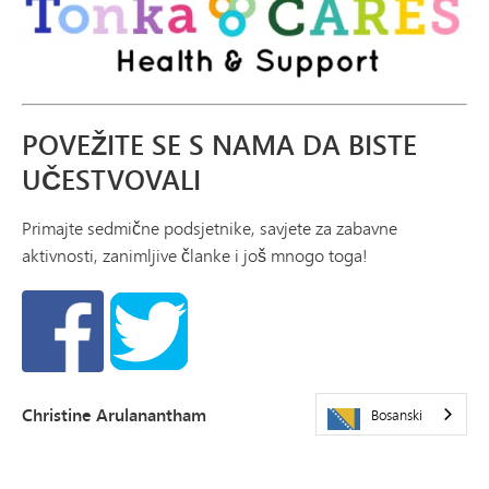
POVEŽITE SE S NAMA DA BISTE
UČESTVOVALI
Primajte sedmične podsjetnike, savjete za zabavne
aktivnosti, zanimljive članke i još mnogo toga!
Christine Arulanantham
Bosanski
Koordinator projekta
christine.arulanantham@minnetonkaschools.org