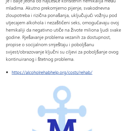
je i dalje jedna od najčešće korištenih hemikalija među
mladima. Akutno prekomjerno pijenje, svakodnevna
zloupotreba i rizična ponašanja, uključujući vožnju pod
utjecajem alkohola i nezaštićeni seks, omogućavaju ovoj
hemikaliji da negativno utiče na živote miliona ljudi svake
godine. Rješavanje problema vezanih za dostupnost,
propise o socijalnom smještaju i poboljšanu
svijest/obrazovanje ključni su ciljevi za poboljšanje ovog
kontinuiranog i štetnog problema.
https://alcoholrehabhelp.org/costs/rehab/