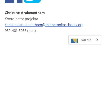
Christine Arulanantham
Koordinator projekta
christine.arulanantham@minnetonkaschools.org
952-401-5056 (pult)
Bosanski
POSJETITE NAS
Javna škola Minnetonka
5621 Županijski put 101