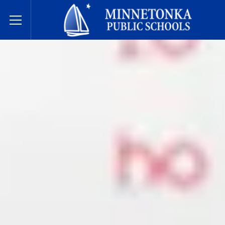
Javne škole Minnetonke
Toggle Menu