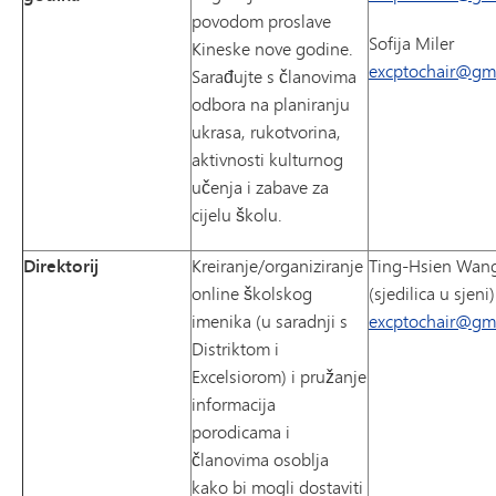
povodom proslave
Sofija Miler
Kineske nove godine.
excptochair@gm
Sarađujte s članovima
odbora na planiranju
ukrasa, rukotvorina,
aktivnosti kulturnog
učenja i zabave za
cijelu školu.
Direktorij
Kreiranje/organiziranje
Ting-Hsien Wan
online školskog
(sjedilica u sjeni)
imenika (u saradnji s
excptochair@gm
Distriktom i
Excelsiorom) i pružanje
informacija
porodicama i
članovima osoblja
kako bi mogli dostaviti