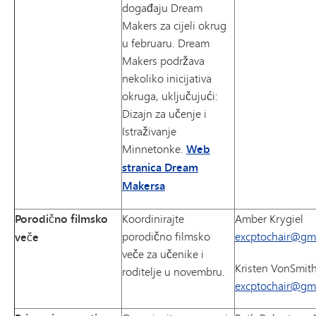
događaju Dream
Makers za cijeli okrug
u februaru. Dream
Makers podržava
nekoliko inicijativa
okruga, uključujući:
Dizajn za učenje i
Istraživanje
Minnetonke.
Web
stranica Dream
Makersa
Porodično filmsko
Koordinirajte
Amber Krygiel
porodično filmsko
excptochair@gm
veče
veče za učenike i
Kristen VonSmit
roditelje u novembru.
excptochair@gm