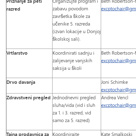
Priznanje za peti
Organizujte program i
Beth Robertson-
zabavu povodom
excptochair@gm
razred
završetka škole za
učenike 5. razreda
(izvan lokacije u Donjoj
školskoj sali).
Vrtlarstvo
Koordinirati sadnju i
Beth Robertson-
zalijevanje vanjskih
excptochair@gm
saksija u školi
Drvo davanja
Joni Schimke
excptochair@gm
Zdravstveni pregled
Jednodnevni pregled
Andrea Vencl
sluha/vida (vid i sluh
excptochair@gm
za 1. i 3. razred; vid
samo za 5. razred)
Tajna prodavnica za
Koordinirajte
Kate Smalkoski