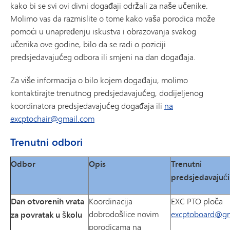
kako bi se svi ovi divni događaji održali za naše učenike.
Molimo vas da razmislite o tome kako vaša porodica može
pomoći u unapređenju iskustva i obrazovanja svakog
učenika ove godine, bilo da se radi o poziciji
predsjedavajućeg odbora ili smjeni na dan događaja.
Za više informacija o bilo kojem događaju, molimo
kontaktirajte trenutnog predsjedavajućeg, dodijeljenog
koordinatora predsjedavajućeg događaja ili
na
excptochair@gmail.com
Trenutni odbori
Odbor
Opis
Trenutni
predsjedavajući
Dan otvorenih vrata
Koordinacija
EXC PTO ploča
dobrodošlice novim
excptoboard@gm
za povratak u školu
porodicama na