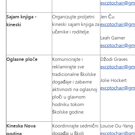
excptochair@gm
Sajam knjiga -
Organizujte proljetni
Jen Ču
kineski sajam knjiga za
excptochair@gm
kineski
učenike i roditelje.
Leah Garner
excptochair@gm
Oglasne ploče
Komunicirajte i
Džodi Graves
reklamirajte sve
excptochair@gm
tradicionalne školske
Jolie Hockert
događaje i zabavne
excptochair@gm
aktivnosti na oglasnoj
ploči u glavnom
hodniku tokom
školske godine.
Kineska Nova
Koordinirajte sedmični
Louise Ou-Yang
događaj u školi
excptochair@gm
godina