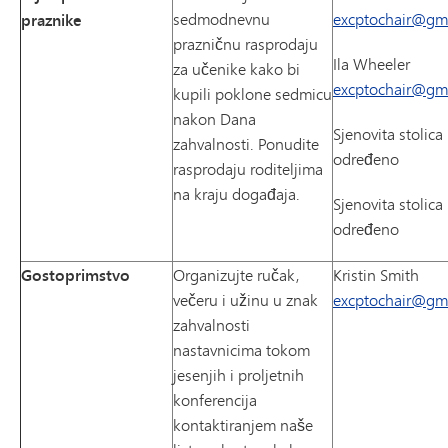
sedmodnevnu
excptochair@gm
praznike
prazničnu rasprodaju
Ila Wheeler
za učenike kako bi
excptochair@gm
kupili poklone sedmicu
nakon Dana
Sjenovita stolica 
zahvalnosti. Ponudite
određeno
rasprodaju roditeljima
na kraju događaja.
Sjenovita stolica 
određeno
Gostoprimstvo
Organizujte ručak,
Kristin Smith
večeru i užinu u znak
excptochair@gm
zahvalnosti
nastavnicima tokom
jesenjih i proljetnih
konferencija
kontaktiranjem naše