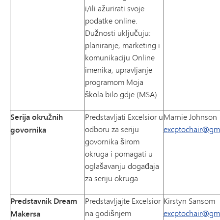
i/ili ažurirati svoje
podatke online.
Dužnosti uključuju:
planiranje, marketing i
komunikaciju Online
imenika, upravljanje
programom Moja
škola bilo gdje (MSA)
Serija okružnih
Predstavljati Excelsior u
Marnie Johnson
odboru za seriju
excptochair@gm
govornika
govornika širom
okruga i pomagati u
oglašavanju događaja
za seriju okruga
Predstavnik Dream
Predstavljajte Excelsior
Kirstyn Sansom
na godišnjem
excptochair@gm
Makersa