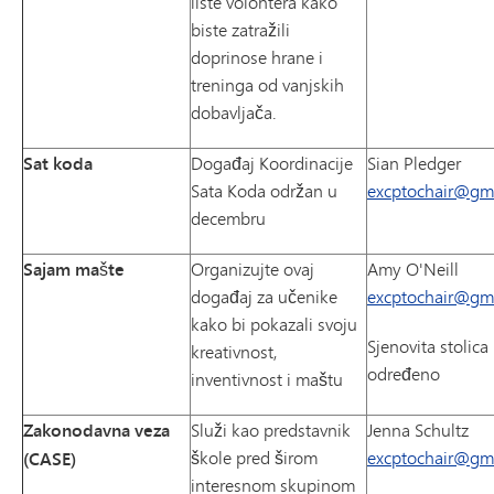
liste volontera kako
biste zatražili
doprinose hrane i
treninga od vanjskih
dobavljača.
Sat koda
Događaj Koordinacije
Sian Pledger
Sata Koda održan u
excptochair@gm
decembru
Sajam mašte
Organizujte ovaj
Amy O'Neill
događaj za učenike
excptochair@gm
kako bi pokazali svoju
Sjenovita stolica 
kreativnost,
određeno
inventivnost i maštu
Zakonodavna veza
Služi kao predstavnik
Jenna Schultz
škole pred širom
excptochair@gm
(CASE)
interesnom skupinom