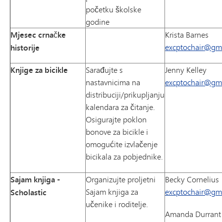
početku školske
godine
Mjesec crnačke
Krista Barnes
excptochair@gm
historije
Knjige za bicikle
Sarađujte s
Jenny Kelley
nastavnicima na
excptochair@gm
distribuciji/prikupljanju
kalendara za čitanje.
Osigurajte poklon
bonove za bicikle i
omogućite izvlačenje
bicikala za pobjednike.
Sajam knjiga -
Organizujte proljetni
Becky Cornelius
Sajam knjiga za
excptochair@gm
Scholastic
učenike i roditelje.
Amanda Durrant