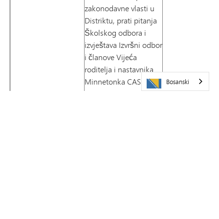
zakonodavne vlasti u
Distriktu, prati pitanja
Školskog odbora i
izvještava Izvršni odbor
i članove Vijeća
roditelja i nastavnika.
Minnetonka CASE
Bosanski
(Akcija zajednice za
obrazovanje učenika)
zalaže se u
Zakonodavnoj
skupštini Minnesote za
finansiranje škola.
Književni časopis
Koordinirati program
Kim Breitling
objavljivanja knjiga za
excptochair@gm
(Blue Jay Publishing)
učenike trećeg i petog
Stephany Vassar
razreda tokom cijele