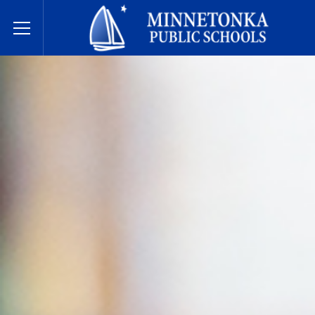
Javne škole Minnetonke
Toggle Menu