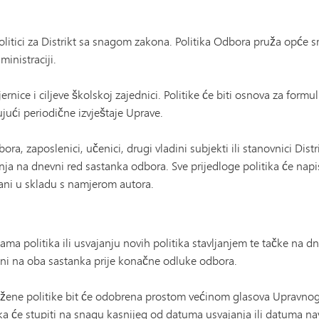
itici za Distrikt sa snagom zakona. Politika Odbora pruža opće sm
inistraciji.
nice i ciljeve školskoj zajednici. Politike će biti osnova za formul
ujući periodične izvještaje Uprave.
a, zaposlenici, učenici, drugi vladini subjekti ili stanovnici Distri
a na dnevni red sastanka odbora. Sve prijedloge politika će napis
uvani u skladu s namjerom autora.
a politika ili usvajanju novih politika stavljanjem te tačke na dne
ljeni na oba sastanka prije konačne odluke odbora.
ložene politike bit će odobrena prostom većinom glasova Upravn
tika će stupiti na snagu kasnijeg od datuma usvajanja ili datuma n