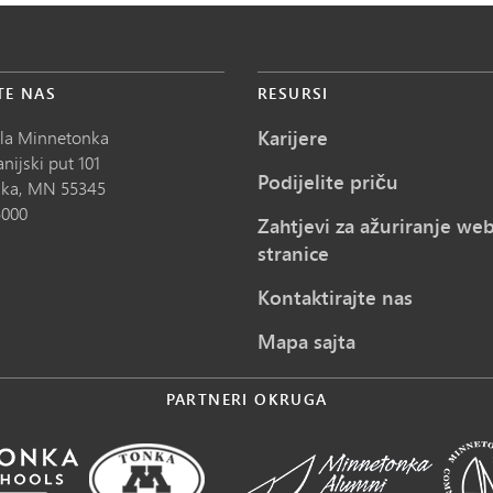
TE NAS
RESURSI
Karijere
ola Minnetonka
nijski put 101
Podijelite priču
ka,
MN
55345
5000
Zahtjevi za ažuriranje we
stranice
Kontaktirajte nas
Mapa sajta
PARTNERI OKRUGA