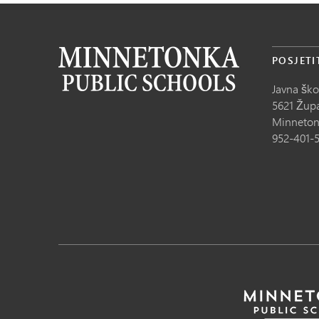
POSJETI
Javna šk
5621 Župa
Minneton
952-401-