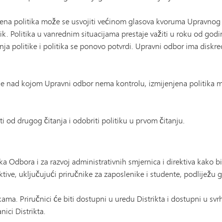
enjena politika može se usvojiti većinom glasova kvoruma Upravnog
nik. Politika u vanrednim situacijama prestaje važiti u roku od g
ja politike i politika se ponovo potvrdi. Upravni odbor ima diskre
e nad kojom Upravni odbor nema kontrolu, izmijenjena politika mož
od drugog čitanja i odobriti politiku u prvom čitanju.
 Odbora i za razvoj administrativnih smjernica i direktiva kako bi
ktive, uključujući priručnike za zaposlenike i studente, podlijež
kama. Priručnici će biti dostupni u uredu Distrikta i dostupni u s
nici Distrikta.