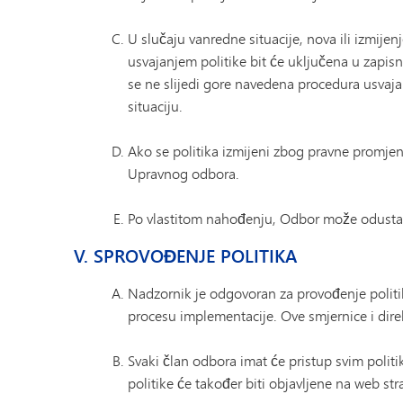
U slučaju vanredne situacije, nova ili izmij
usvajanjem politike bit će uključena u zapis
se ne slijedi gore navedena procedura usvajan
situaciju.
Ako se politika izmijeni zbog pravne promjen
Upravnog odbora.
Po vlastitom nahođenju, Odbor može odustati 
V. SPROVOĐENJE POLITIKA
Nadzornik je odgovoran za provođenje politika
procesu implementacije. Ove smjernice i dire
Svaki član odbora imat će pristup svim politi
politike će također biti objavljene na web stra