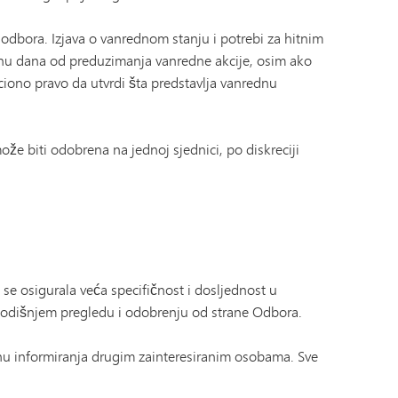
 odbora. Izjava o vanrednom stanju i potrebi za hitnim
odinu dana od preduzimanja vanredne akcije, osim ako
ciono pravo da utvrdi šta predstavlja vanrednu
e biti odobrena na jednoj sjednici, po diskreciji
 se osigurala veća specifičnost i dosljednost u
u godišnjem pregledu i odobrenju od strane Odbora.
vrhu informiranja drugim zainteresiranim osobama. Sve