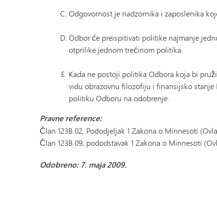
Odgovornost je nadzornika i zaposlenika koje 
Odbor će preispitivati ​​politike najmanje je
otprilike jednom trećinom politika.
Kada ne postoji politika Odbora koja bi pruž
vidu obrazovnu filozofiju i finansijsko stanj
politiku Odboru na odobrenje.
Pravne reference:
Član 123B.02, Pododjeljak 1 Zakona o Minnesoti (Ovl
Član 123B.09, pododstavak 1 Zakona o Minnesoti (Ov
Odobreno: 7. maja 2009.