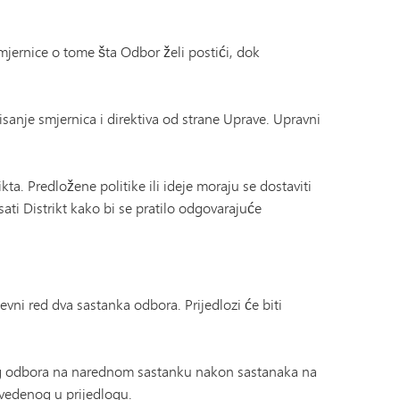
Dnevnik skipera | Katalog kurseva
Naslov IX
MHS-a
SAIL program tranzicije
Tonka Online (Dodatno)
Vodič za blagostanje
jernice o tome šta Odbor želi postići, dok
PREDNOST
Svjetski jezici
isanje smjernica i direktiva od strane Uprave. Upravni
kta. Predložene politike ili ideje moraju se dostaviti
ati Distrikt kako bi se pratilo odgovarajuće
vni red dva sastanka odbora. Prijedlozi će biti
og odbora na narednom sastanku nakon sastanaka na
avedenog u prijedlogu.