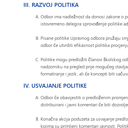
III. RAZVOJ POLITIKA
Odbor ima nadležnost da donosi zakone o pol
istovremeno delegira sprovođenje politike adm
Pisane politike Upravnog odbora pružaju smjer
odbor će utvrditi efikasnost politika procjenj
Politike mogu predložiti članovi školskog odbor
nadzorniku na pregled prije mogućeg stavljanj
formatiranje i jezik, ali će koncepti biti sač
IV. USVAJANJE POLITIKE
Odbor će obavijestiti o predloženim promjenam
distribuirani i javni komentari će biti dozvo
Konačna akcija poduzeta za usvajanje pred
kojima su primljeni komentari javnosti. Poli