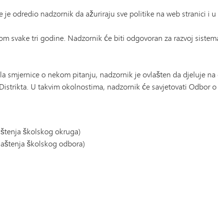
je odredio nadzornik da ažuriraju sve politike na web stranici i u
dnom svake tri godine. Nadzornik će biti odgovoran za razvoj sistema
ila smjernice o nekom pitanju, nadzornik je ovlašten da djeluje n
e Distrikta. U takvim okolnostima, nadzornik će savjetovati Odbor o
aštenja školskog okruga)
laštenja školskog odbora)