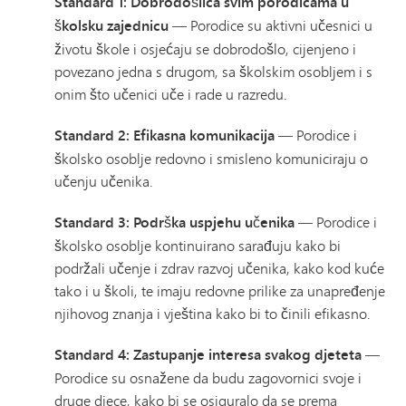
Standard 1: Dobrodošlica svim porodicama u
školsku zajednicu
— Porodice su aktivni učesnici u
životu škole i osjećaju se dobrodošlo, cijenjeno i
povezano jedna s drugom, sa školskim osobljem i s
onim što učenici uče i rade u razredu.
Standard 2: Efikasna komunikacija
— Porodice i
školsko osoblje redovno i smisleno komuniciraju o
učenju učenika.
Standard 3: Podrška uspjehu učenika
— Porodice i
školsko osoblje kontinuirano sarađuju kako bi
podržali učenje i zdrav razvoj učenika, kako kod kuće
tako i u školi, te imaju redovne prilike za unapređenje
njihovog znanja i vještina kako bi to činili efikasno.
Standard 4: Zastupanje interesa svakog djeteta
—
Porodice su osnažene da budu zagovornici svoje i
druge djece, kako bi se osiguralo da se prema