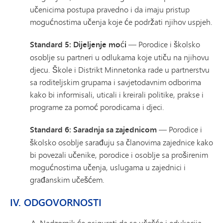
učenicima postupa pravedno i da imaju pristup
mogućnostima učenja koje će podržati njihov uspjeh.
Standard 5: Dijeljenje moći
— Porodice i školsko
osoblje su partneri u odlukama koje utiču na njihovu
djecu. Škole i Distrikt Minnetonka rade u partnerstvu
sa roditeljskim grupama i savjetodavnim odborima
kako bi informisali, uticali i kreirali politike, prakse i
programe za pomoć porodicama i djeci.
Standard 6: Saradnja sa zajednicom
— Porodice i
školsko osoblje sarađuju sa članovima zajednice kako
bi povezali učenike, porodice i osoblje sa proširenim
mogućnostima učenja, uslugama u zajednici i
građanskim učešćem.
IV. ODGOVORNOSTI
Nadzornik će osigurati da se učešće i edukacija