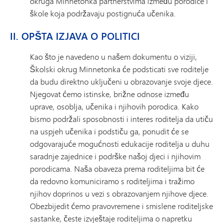
okruga Minnetonka partnerstvima između porodice i
škole koja podržavaju postignuća učenika.
II. OPŠTA IZJAVA O POLITICI
Kao što je navedeno u našem dokumentu o viziji,
Školski okrug Minnetonka će podsticati sve roditelje
da budu direktno uključeni u obrazovanje svoje djece.
Njegovat ćemo istinske, brižne odnose između
uprave, osoblja, učenika i njihovih porodica. Kako
bismo podržali sposobnosti i interes roditelja da utiču
na uspjeh učenika i podstiču ga, ponudit će se
odgovarajuće mogućnosti edukacije roditelja u duhu
saradnje zajednice i podrške našoj djeci i njihovim
porodicama. Naša obaveza prema roditeljima bit će
da redovno komuniciramo s roditeljima i tražimo
njihov doprinos u vezi s obrazovanjem njihove djece.
Obezbijedit ćemo pravovremene i smislene roditeljske
sastanke, česte izvještaje roditeljima o napretku